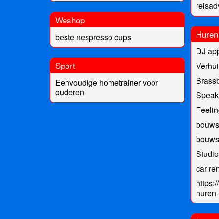
reisad
Weshop
Huren
beste nespresso cups
DJ app
Sport
Verhui
Brass
Eenvoudige hometrainer voor
ouderen
Speak
Feeli
bouwst
bouwst
Studio
car re
https:
huren