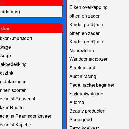
et
Eiken overkapping
iddelburg
pitten en zaden
Kinder gordijnen
kker
pitten en zaden
kker Amersfoort
Kinder gordijnen
kkage
Neuswielen
kkage
Wandcontactdozen
akbedekking
Spark uitlaat
t zink
Austin racing
en dakpannen
Padel racket beginner
nnen soorten
Styleoutwatches
cialist-Reuver.nl
Alterna
kker Ruurlo
Beauty producten
ecialist Raamsdonksveer
Speelgoed
cialist Kapelle
Retro koelkast