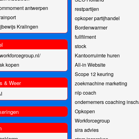
kommoment antwerpen
restpartijen
rainport
opkoper partijhandel
ijbewijs Kralingen
Bordenwarmer
fullfilment
el
stock
//workforcegroup.nl/
Kantoorruimte huren
ak kopen
All-in Website
Scope 12 keuring
s & Weer
zoekmachine marketing
​nlp coach
I
ondernemers coaching insch
keringen
Opkopen
Workforcegroup
n
sira advies
 zaklamp