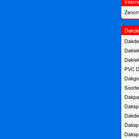
Intern
Zencm
Dakde
Dakde
Dakle
Dakle
PVC D
Dakgoo
Soort
Dakpa
Dakspe
Dakde
Daksp
Dakspe