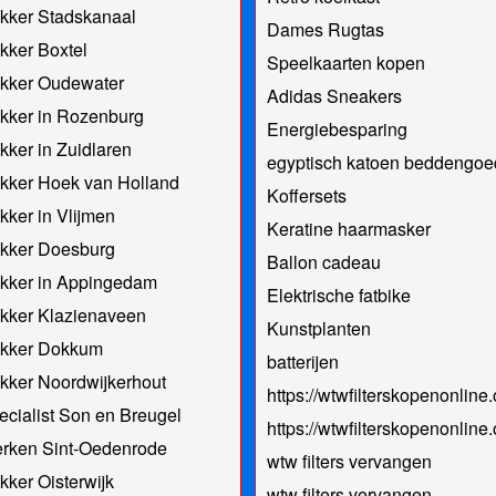
kker Stadskanaal
Dames Rugtas
kker Boxtel
Speelkaarten kopen
kker Oudewater
Adidas Sneakers
kker in Rozenburg
Energiebesparing
ker in Zuidlaren
egyptisch katoen beddengoe
kker Hoek van Holland
Koffersets
ker in Vlijmen
Keratine haarmasker
kker Doesburg
Ballon cadeau
kker in Appingedam
Elektrische fatbike
kker Klazienaveen
Kunstplanten
kker Dokkum
batterijen
kker Noordwijkerhout
https://wtwfilterskopenonline.
cialist Son en Breugel
https://wtwfilterskopenonline.
rken Sint-Oedenrode
wtw filters vervangen
ker Oisterwijk
wtw filters vervangen