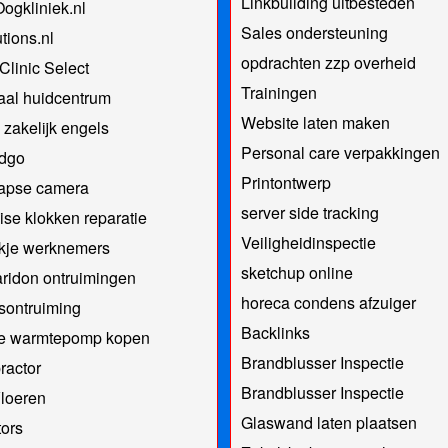
Linkbuilding uitbesteden
ogkliniek.nl
Sales ondersteuning
tions.nl
opdrachten zzp overheid
Clinic Select
Trainingen
aal huidcentrum
Website laten maken
 zakelijk engels
Personal care verpakkingen
ndgo
Printontwerp
lapse camera
server side tracking
se klokken reparatie
Veiligheidinspectie
kje werknemers
sketchup online
ridon ontruimingen
horeca condens afzuiger
fsontruiming
Backlinks
de warmtepomp kopen
Brandblusser Inspectie
ractor
Brandblusser Inspectie
loeren
Glaswand laten plaatsen
ors