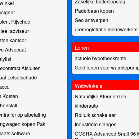
Zakelijke batterijopslag
winkel
Padelbaan kopen
signer
Seo antwerpen
olen, Rijschool
urenregistratie medewerkers
ieel adviseur
ten kantoor
Lenen
eo Advocaat
actuele hypotheekrente
tylist
Geld lenen voor warmtepom
econtract Afsluiten
aat Letselschade
Webwinkels
accu
s Kosten
Natuurlijke Kleurlenzen
henstall
kinderauto
ntrailer op afbetaling
Rolluik schakelaar
ngwagen kopen Pak
Industriële slangen
aats software
COSRX Advanced Snail 96 