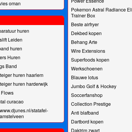
Power Essence
vies oman
Pokemon Astral Radiance Eli
Trainer Box
Beste airfryer
aratuur huren
Dekbed kopen
slift Leiden
Behang Arte
band huren
Wire Extensions
ers Huren
Superfoods kopen
ngs Band
Werkschoenen
eiger huren haarlem
Blauwe lotus
eiger huren harderwijk
Jumbo Golf & Hockey
 Flows
Soccerfanshop
ntal curacao
Collection Prestige
//www.djunes.nl/statafel-
Anti blafband
-amstelveen
Dartbord kopen
Daktrim zwart