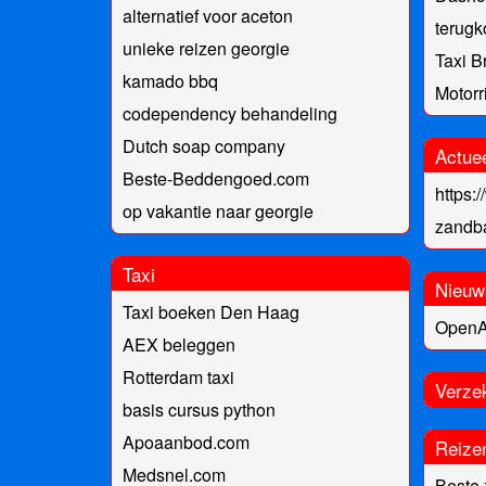
alternatief voor aceton
terug
unieke reizen georgie
Taxi B
kamado bbq
Motorr
codependency behandeling
Dutch soap company
Actue
Beste-Beddengoed.com
https:
op vakantie naar georgie
zandb
Taxi
Nieuw
Taxi boeken Den Haag
OpenA
AEX beleggen
Rotterdam taxi
Verze
basis cursus python
Apoaanbod.com
Reize
Medsnel.com
Beste