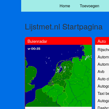
Home
Toevoegen
Lijstmet.nl Startpagina
Buienradar
Auto
Rijsch
Automa
Automa
Avb
Auto c
Autogo
Taxi b
Autoga
Dashc