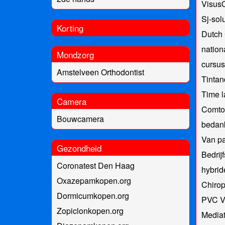
VisusO
Sj-solu
Korting
Dutch 
nation
Mondzorg
cursus
Amstelveen Orthodontist
Tinta
Time 
Camera
Comtoi
Bouwcamera
bedan
Van pa
Gezondheid
Bedrij
Coronatest Den Haag
hybri
Oxazepamkopen.org
Chirop
Dormicumkopen.org
PVC V
Zopiclonkopen.org
Mediat