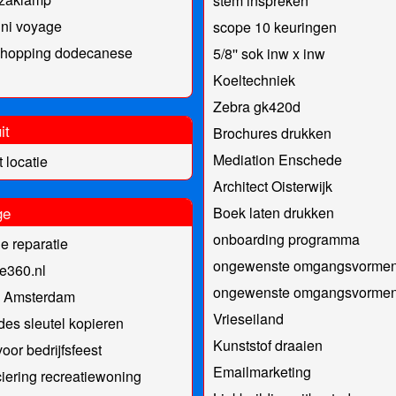
stem inspreken
ini voyage
scope 10 keuringen
d hopping dodecanese
5/8'' sok inw x inw
Koeltechniek
Zebra gk420d
it
Brochures drukken
Mediation Enschede
t locatie
Architect Oisterwijk
ge
Boek laten drukken
onboarding programma
e reparatie
ongewenste omgangsvorme
e360.nl
ongewenste omgangsvorme
 Amsterdam
Vrieseiland
es sleutel kopieren
Kunststof draaien
oor bedrijfsfeest
Emailmarketing
iering recreatiewoning