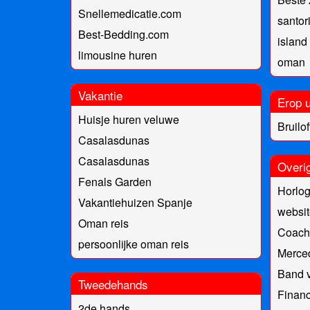
Snellemedicatie.com
santor
Best-Bedding.com
islan
limousine huren
oman
Vakantie
Erop u
Huisje huren veluwe
Bruilof
Casalasdunas
Casalasdunas
Overi
Fenals Garden
Horlog
Vakantiehuizen Spanje
websit
Oman reis
Coach
persoonlijke oman reis
Merced
Band v
Tweedehands
Financ
2de hands