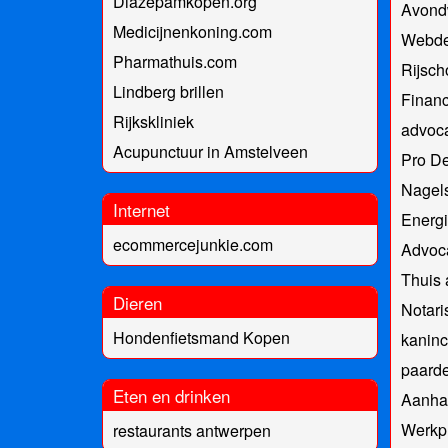
Diazepamkopen.org
Avond
Medicijnenkoning.com
Webde
Pharmathuis.com
Rijsch
Lindberg brillen
Financ
Rijkskliniek
advoca
Acupunctuur in Amstelveen
Pro D
Nagels
Internet
Energi
ecommercejunkie.com
Advoc
Thuis 
Dieren
Notari
Hondenfietsmand Kopen
kaninc
paarde
Eten en drinken
Aanha
Werkpl
restaurants antwerpen