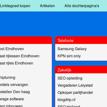
Linktegoed kopen
Artikelen
Alle dochterpagina's
Telefonie
ool Eindhoven
Samsung Galaxy
at rijlessen Eindhoven
KPN sim only
at rijles Eindhoven
Zakelijk
hiptuning
SEO opleiding
rdels vervangen
Vergaderen Lelystad
estellen Den haag
Opkoper partijhandel
rage software
blogdrip.nl
am inbouwen
SEO Holland